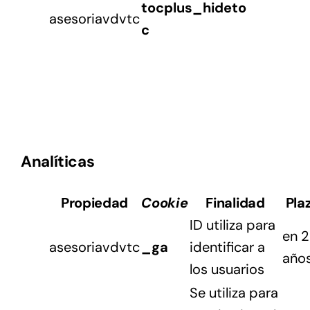
tocplus_hideto
asesoriavdvtc
c
Analíticas
Propiedad
Cookie
Finalidad
Pla
ID utiliza para
en 2
asesoriavdvtc
_ga
identificar a
año
los usuarios
Se utiliza para