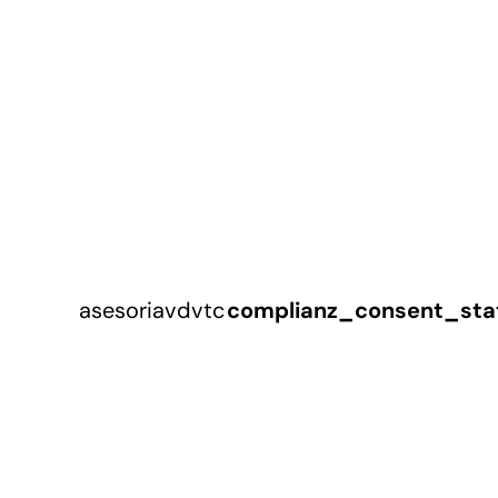
asesoriavdvtc
complianz_consent_sta