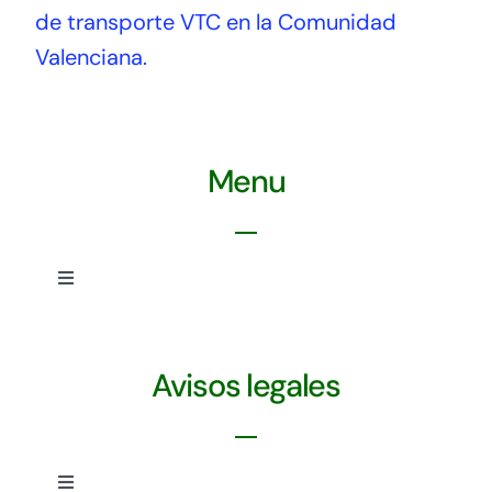
de transporte VTC en la Comunidad
Valenciana.
Menu
Toggle
Navigation
Política de privacidad
Avisos legales
Ley de cookies
Condiciones de uso