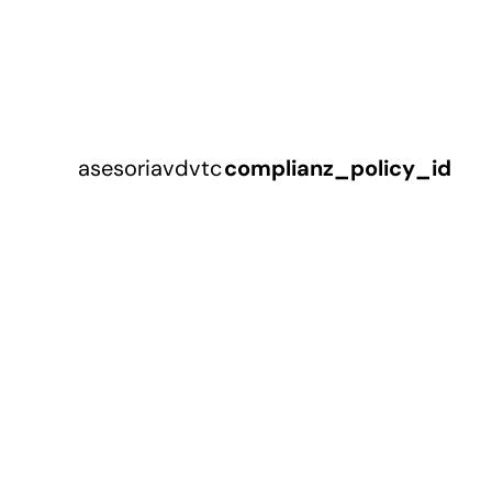
asesoriavdvtc
complianz_policy_id