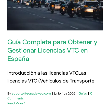
Precio
Blog
Contacto
Guía Completa para Obtener y
Gestionar Licencias VTC en
España
Introducción a las licencias VTCLas
licencias VTC (Vehículos de Transporte ...
By
soporte@zonadeweb.com
|
junio 4th, 2026
|
Guías
|
0
Comments
Read More