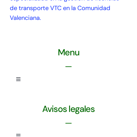
de transporte VTC en la Comunidad
Valenciana.
Menu
Toggle
Navigation
Política de privacidad
Avisos legales
Ley de cookies
Condiciones de uso